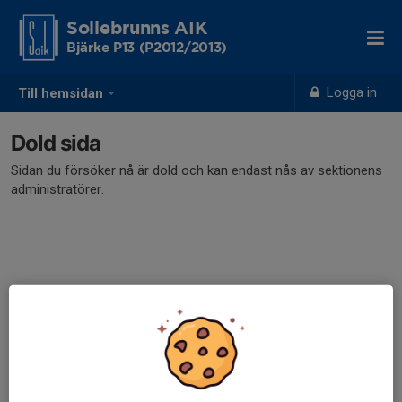
Sollebrunns AIK
Bjärke P13 (P2012/2013)
Logga in
Till hemsidan
Dold sida
Sidan du försöker nå är dold och kan endast nås av sektionens
administratörer.