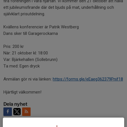
fira föreningen i våra hjärtan. Vi kommer den 21 oktober att hålla
ett jubileumsfirande där det bjuds på mat, underhållning och
självklart prisutdelning.
Kvällens konferencier är Patrik Westberg
Dans sker till Garagerockarna
Pris: 200 kr
När: 21 oktober kl: 18:00
Var: Bjärkehallen (Sollebrunn)
Ta med: Egen dryck
Anmälan gör ni via länken:
https://forms.gle/eEaeg362379Pnif18
Hjärtligt välkommen!
Dela nyhet