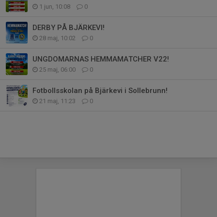
1 jun, 10:08
0
DERBY PÅ BJÄRKEVI!
28 maj, 10:02
0
UNGDOMARNAS HEMMAMATCHER V22!
25 maj, 06:00
0
Fotbollsskolan på Bjärkevi i Sollebrunn!
21 maj, 11:23
0