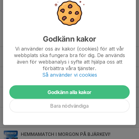
Kommentarer
Godkänn kakor
Tidigare nyheter
Vi använder oss av kakor (cookies) för att vår
Höstsäsongens första hemmamatch!
webbplats ska fungera bra för dig. De används
Idag, 09:37
0
även för webbanalys i syfte att hjälpa oss att
förbättra våra tjänster.
HEMMAMATCHER V 32!
Så använder vi cookies
3 aug, 13:27
0
Godkänn alla kakor
11-MANNA PLANEN
1 jul, 13:20
0
Bara nödvändiga
Årets fotbollsskola!
29 jun, 11:34
0
HEMMAMATCH I MORGON PÅ BJÄRKEVI!