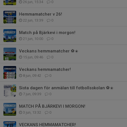
26 jun, 15:34
0
Hemmamatcher v 26!
22 jun, 13:39
0
Match på Bjärkevi i morgon!
21 jun, 10:00
0
Veckans hemmamatcher ⚽️☀️
15 jun, 09:46
0
Veckans hemmamatcher!
8 jun, 09:42
0
Sista dagen för anmälan till fotbollsskolan ⚽️☀️
7 jun, 09:39
0
MATCH PÅ BJÄRKEVI I MORGON!
3 jun, 13:32
0
VECKANS HEMMAMATCHER!