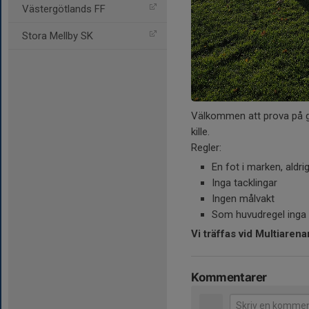
Västergötlands FF
Stora Mellby SK
Välkommen att prova på gå
kille.
Regler:
En fot i marken, aldri
Inga tacklingar
Ingen målvakt
Som huvudregel inga b
Vi träffas vid Multiaren
Kommentarer