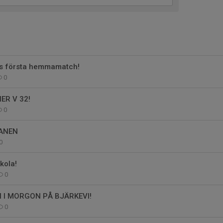
s första hemmamatch!
0
R V 32!
0
ANEN
0
kola!
0
I MORGON PÅ BJÄRKEVI!
0