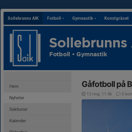
Sollebrunns AIK
Fotboll
Gymnastik
Konstgräset
Sollebrunns
Fotboll • Gymnastik
Gåfotboll på B
Hem
13 maj, 11:46
0 ko
Nyheter
Sektioner
Kalender