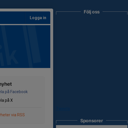
Följ oss
Logga in
nyhet
la på Facebook
la på X
Tweets
heter via RSS
Sponsorer