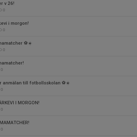
 v 26!
0
evi i morgon!
0
amatcher ⚽️☀️
0
amatcher!
0
 anmälan till fotbollsskolan ⚽️☀️
0
RKEVI I MORGON!
0
MMAMATCHER!
0