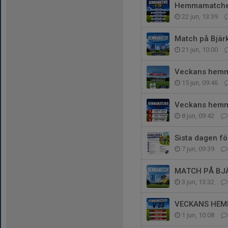
Hemmamatcher
22 jun, 13:39
Match på Bjärk
21 jun, 10:00
Veckans hemm
15 jun, 09:46
Veckans hemm
8 jun, 09:42
Sista dagen för
7 jun, 09:39
MATCH PÅ BJÄ
3 jun, 13:32
VECKANS HE
1 jun, 10:08