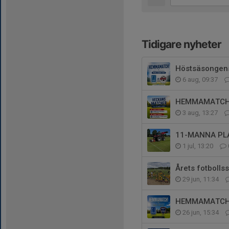
Tidigare nyheter
Höstsäsongen
6 aug, 09:37
HEMMAMATCHE
3 aug, 13:27
11-MANNA PL
1 jul, 13:20
Årets fotbollss
29 jun, 11:34
HEMMAMATCH 
26 jun, 15:34