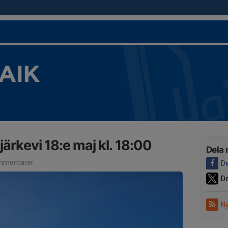
 AIK
järkevi 18:e maj kl. 18:00
Dela 
mmentarer
De
De
Ny