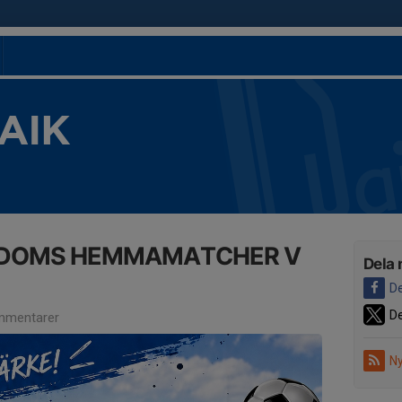
 AIK
GDOMS HEMMAMATCHER V
Dela 
De
De
mmentarer
Ny