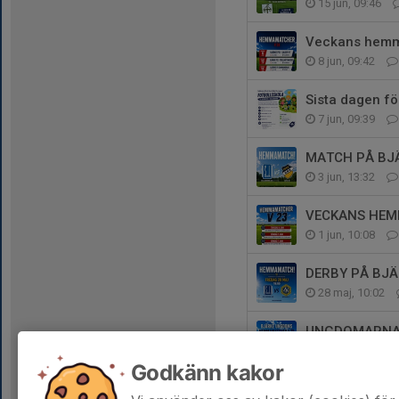
15 jun, 09:46
Veckans hemm
8 jun, 09:42
Sista dagen för
7 jun, 09:39
MATCH PÅ BJÄ
3 jun, 13:32
VECKANS HE
1 jun, 10:08
DERBY PÅ BJÄ
28 maj, 10:02
UNGDOMARNA
25 maj, 06:00
Godkänn kakor
Fotbollsskolan 