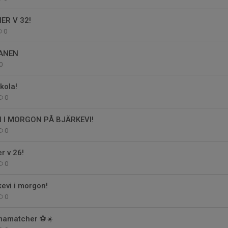
R V 32!
0
ANEN
0
kola!
0
I MORGON PÅ BJÄRKEVI!
0
 v 26!
0
evi i morgon!
0
amatcher ⚽️☀️