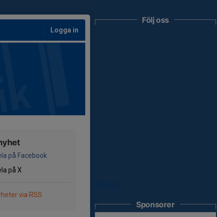
Följ oss
Logga in
nyhet
la på Facebook
la på X
Tweets
heter via RSS
Sponsorer