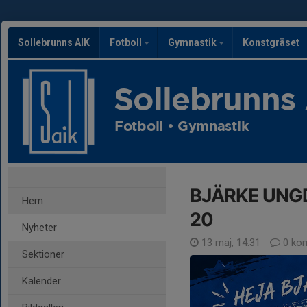
Sollebrunns AIK
Fotboll
Gymnastik
Konstgräset
Sollebrunns
Fotboll • Gymnastik
BJÄRKE UN
Hem
20
Nyheter
13 maj, 14:31
0 ko
Sektioner
Kalender