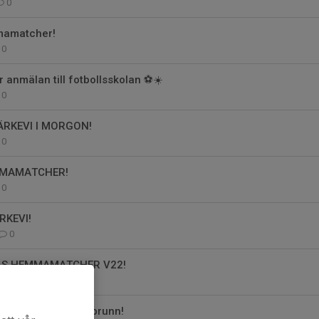
0
amatcher!
0
 anmälan till fotbollsskolan ⚽️☀️
0
RKEVI I MORGON!
0
MMAMATCHER!
0
RKEVI!
0
S HEMMAMATCHER V22!
0
på Bjärkevi i Sollebrunn!