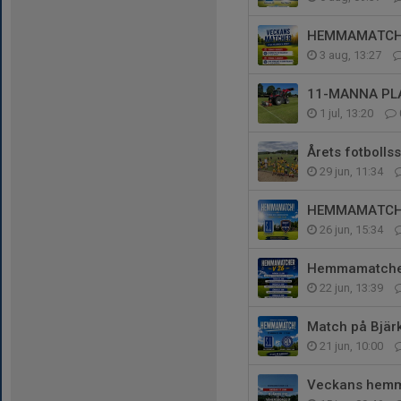
HEMMAMATCHE
3 aug, 13:27
11-MANNA PL
1 jul, 13:20
Årets fotbollss
29 jun, 11:34
HEMMAMATCH 
26 jun, 15:34
Hemmamatcher
22 jun, 13:39
Match på Bjärk
21 jun, 10:00
Veckans hemm