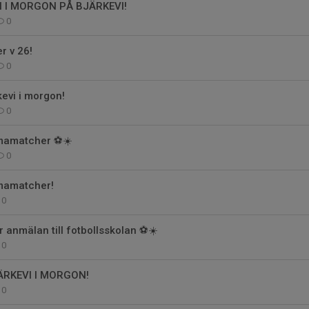
I MORGON PÅ BJÄRKEVI!
0
 v 26!
0
evi i morgon!
0
amatcher ⚽️☀️
0
amatcher!
0
 anmälan till fotbollsskolan ⚽️☀️
0
RKEVI I MORGON!
0