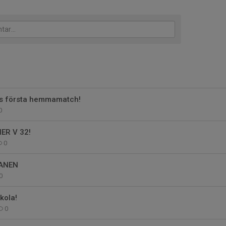
s första hemmamatch!
0
R V 32!
0
ANEN
0
kola!
0