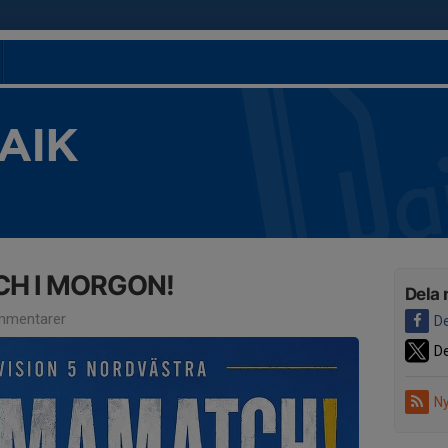
 AIK
H I MORGON!
Dela 
mmentarer
De
De
Ny