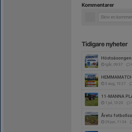
Kommentarer
Tidigare nyheter
Höstsäsongen
Igår, 09:37
HEMMAMATCHE
3 aug, 13:27
11-MANNA PL
1 jul, 13:20
Årets fotbollss
29 jun, 11:34