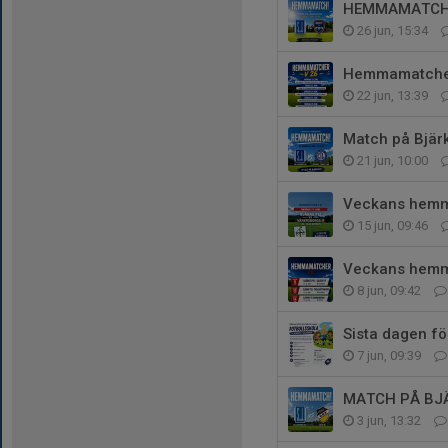
HEMMAMATCH 
26 jun, 15:34
Hemmamatcher
22 jun, 13:39
Match på Bjärk
21 jun, 10:00
Veckans hemm
15 jun, 09:46
Veckans hemm
8 jun, 09:42
Sista dagen för
7 jun, 09:39
MATCH PÅ BJÄ
3 jun, 13:32