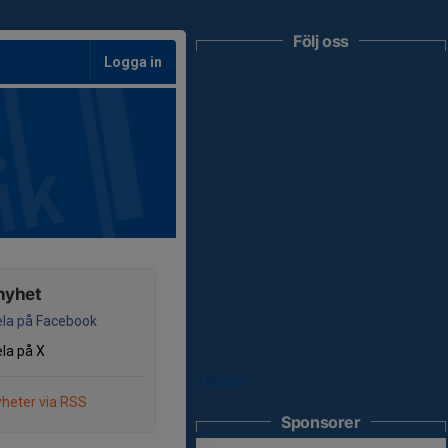
Följ oss
Logga in
nyhet
la på Facebook
la på X
Tweets
heter via RSS
Sponsorer