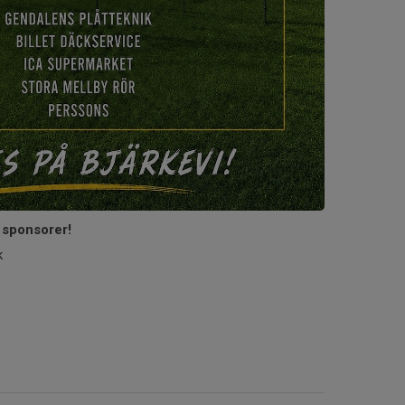
s sponsorer!
k