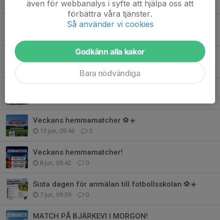
även för webbanalys i syfte att hjälpa oss att
29 jun, 11:34
0
förbättra våra tjänster.
Så använder vi cookies
HEMMAMATCH I MORGON PÅ BJÄRKEVI!
26 jun, 15:34
0
Godkänn alla kakor
Hemmamatcher v 26!
22 jun, 13:39
0
Bara nödvändiga
Match på Bjärkevi i morgon!
21 jun, 10:00
0
Veckans hemmamatcher ⚽️☀️
15 jun, 09:46
0
Veckans hemmamatcher!
8 jun, 09:42
0
Sista dagen för anmälan till fotbollsskolan ⚽️☀️
7 jun, 09:39
0
MATCH PÅ BJÄRKEVI I MORGON!