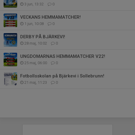
3 jun, 13:32
0
VECKANS HEMMAMATCHER!
1 jun, 10:08
0
DERBY PÅ BJÄRKEVI!
28 maj, 10:02
0
UNGDOMARNAS HEMMAMATCHER V22!
25 maj, 06:00
0
Fotbollsskolan på Bjärkevi i Sollebrunn!
21 maj, 11:23
0