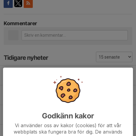
Kommentarer
Tidigare nyheter
Höstsäsongens första hemmamatch!
6 aug, 09:37
0
HEMMAMATCHER V 32!
3 aug, 13:27
0
11-MANNA PLANEN
Godkänn kakor
1 jul, 13:20
0
Vi använder oss av kakor (cookies) för att vår
webbplats ska fungera bra för dig. De används
Årets fotbollsskola!