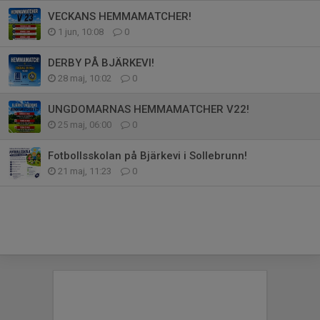
VECKANS HEMMAMATCHER!
1 jun, 10:08
0
DERBY PÅ BJÄRKEVI!
28 maj, 10:02
0
UNGDOMARNAS HEMMAMATCHER V22!
25 maj, 06:00
0
Fotbollsskolan på Bjärkevi i Sollebrunn!
21 maj, 11:23
0