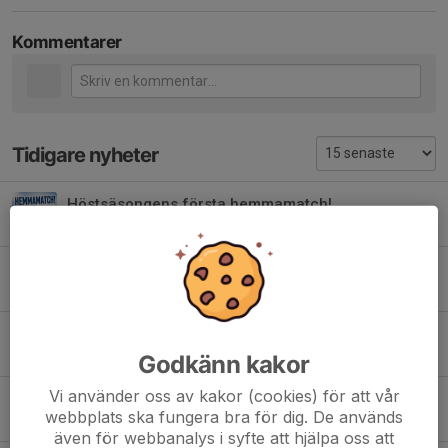
Kommentarer
Tidigare nyheter
Höstsäsongens första hemmamatch!
Igår, 09:37
0
HEMMAMATCHER V 32!
3 aug, 13:27
0
11-MANNA PLANEN
1 jul, 13:20
0
Godkänn kakor
Vi använder oss av kakor (cookies) för att vår
Årets fotbollsskola!
webbplats ska fungera bra för dig. De används
29 jun, 11:34
0
även för webbanalys i syfte att hjälpa oss att