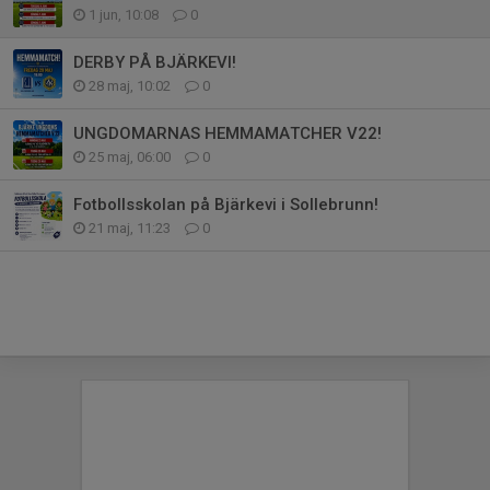
1 jun, 10:08
0
DERBY PÅ BJÄRKEVI!
28 maj, 10:02
0
UNGDOMARNAS HEMMAMATCHER V22!
25 maj, 06:00
0
Fotbollsskolan på Bjärkevi i Sollebrunn!
21 maj, 11:23
0