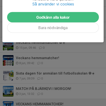
26 jun, 15:34
0
Så använder vi cookies
Hemmamatcher v 26!
Godkänn alla kakor
22 jun, 13:39
0
Match på Bjärkevi i morgon!
Bara nödvändiga
21 jun, 10:00
0
Veckans hemmamatcher ⚽️☀️
15 jun, 09:46
0
Veckans hemmamatcher!
8 jun, 09:42
0
Sista dagen för anmälan till fotbollsskolan ⚽️☀️
7 jun, 09:39
0
MATCH PÅ BJÄRKEVI I MORGON!
3 jun, 13:32
0
VECKANS HEMMAMATCHER!