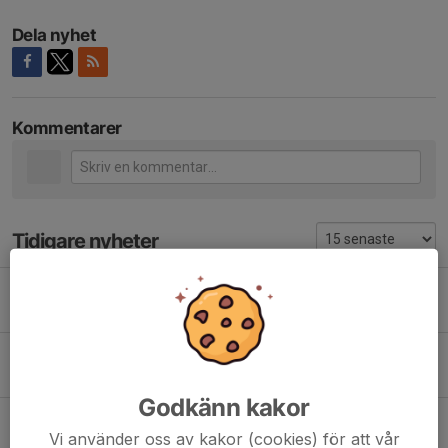
Dela nyhet
Kommentarer
Tidigare nyheter
Höstsäsongens första hemmamatch!
6 aug, 09:37
0
HEMMAMATCHER V 32!
3 aug, 13:27
0
Godkänn kakor
11-MANNA PLANEN
Vi använder oss av kakor (cookies) för att vår
1 jul, 13:20
0