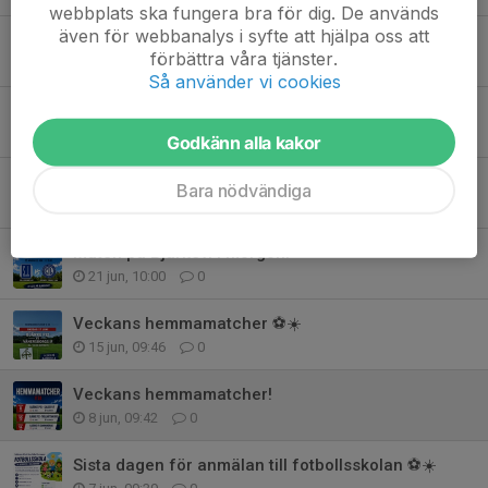
webbplats ska fungera bra för dig. De används
även för webbanalys i syfte att hjälpa oss att
Årets fotbollsskola!
förbättra våra tjänster.
29 jun, 11:34
0
Så använder vi cookies
HEMMAMATCH I MORGON PÅ BJÄRKEVI!
26 jun, 15:34
0
Godkänn alla kakor
Hemmamatcher v 26!
Bara nödvändiga
22 jun, 13:39
0
Match på Bjärkevi i morgon!
21 jun, 10:00
0
Veckans hemmamatcher ⚽️☀️
15 jun, 09:46
0
Veckans hemmamatcher!
8 jun, 09:42
0
Sista dagen för anmälan till fotbollsskolan ⚽️☀️