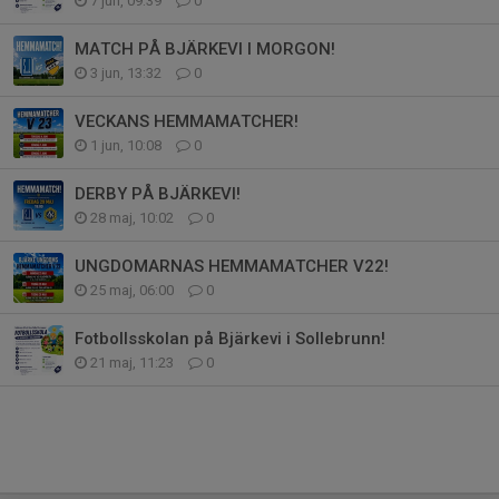
7 jun, 09:39
0
MATCH PÅ BJÄRKEVI I MORGON!
3 jun, 13:32
0
VECKANS HEMMAMATCHER!
1 jun, 10:08
0
DERBY PÅ BJÄRKEVI!
28 maj, 10:02
0
UNGDOMARNAS HEMMAMATCHER V22!
25 maj, 06:00
0
Fotbollsskolan på Bjärkevi i Sollebrunn!
21 maj, 11:23
0