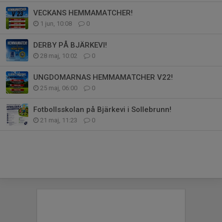
VECKANS HEMMAMATCHER!
1 jun, 10:08
0
DERBY PÅ BJÄRKEVI!
28 maj, 10:02
0
UNGDOMARNAS HEMMAMATCHER V22!
25 maj, 06:00
0
Fotbollsskolan på Bjärkevi i Sollebrunn!
21 maj, 11:23
0