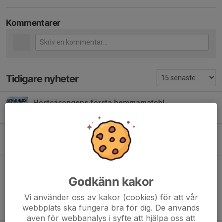
Kommentarer
Tidigare nyheter
Höstsäsongens första hemmamatch!
6 aug, 09:37
0
HEMMAMATCHER V 32!
3 aug, 13:27
0
11-MANNA PLANEN
Godkänn kakor
1 jul, 13:20
0
Vi använder oss av kakor (cookies) för att vår
Årets fotbollsskola!
webbplats ska fungera bra för dig. De används
29 jun, 11:34
0
även för webbanalys i syfte att hjälpa oss att