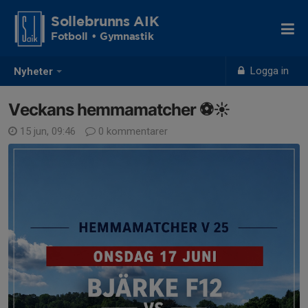
Sollebrunns AIK
Fotboll • Gymnastik
Logga in
Nyheter
Veckans hemmamatcher ⚽️☀️
15 jun, 09:46
0 kommentarer