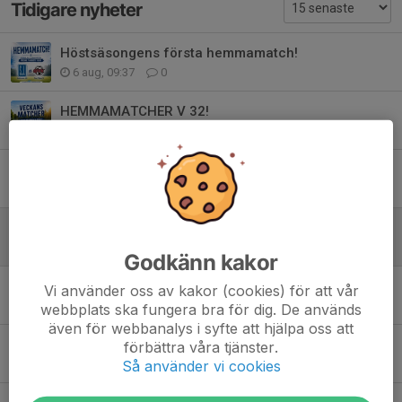
Tidigare nyheter
Höstsäsongens första hemmamatch!
6 aug, 09:37
0
HEMMAMATCHER V 32!
3 aug, 13:27
0
11-MANNA PLANEN
1 jul, 13:20
0
Årets fotbollsskola!
29 jun, 11:34
0
Godkänn kakor
HEMMAMATCH I MORGON PÅ BJÄRKEVI!
Vi använder oss av kakor (cookies) för att vår
26 jun, 15:34
0
webbplats ska fungera bra för dig. De används
även för webbanalys i syfte att hjälpa oss att
Hemmamatcher v 26!
förbättra våra tjänster.
Så använder vi cookies
22 jun, 13:39
0