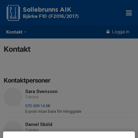
Sollebrunns AIK
Bjärke F10 (F2016/2017)
Logga in
Kontakt
Kontakt
Kontaktpersoner
Sara Svensson
Tränare
073-509 14 08
E-post visas bara för inloggade
Daniel Sköld
Tränare