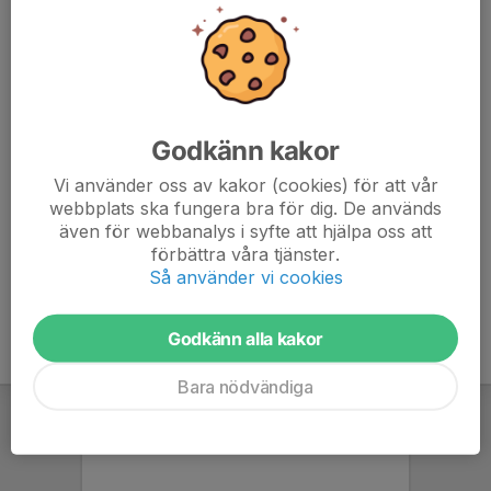
073-866 96 18
daniel.skold@jvg.alingsas.beijerbygg.se
Martin Lidberg
Ledare
Mobil visas bara för inloggade
E-post visas bara för inloggade
Godkänn kakor
Vi använder oss av kakor (cookies) för att vår
Alexander Strandberg
webbplats ska fungera bra för dig. De används
Ledare
även för webbanalys i syfte att hjälpa oss att
072-225 40 33
förbättra våra tjänster.
alexthn@yahoo.se
Så använder vi cookies
Godkänn alla kakor
Bara nödvändiga