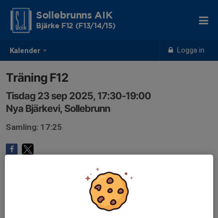
Sollebrunns AIK
Bjärke F12 (F13/14/15)
Logga in
Kalender
Träning F12
Tisdag 23 sep 2025, 17:30-19:00
Nya Bjärkevi, Sollebrunn
Samling: 17:25