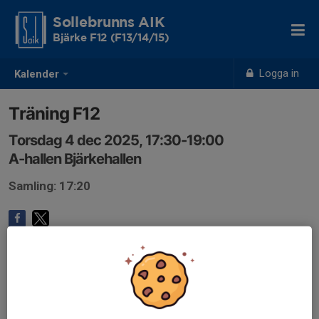
Sollebrunns AIK
Bjärke F12 (F13/14/15)
Logga in
Kalender
Träning F12
Torsdag 4 dec 2025, 17:30-19:00
A-hallen Bjärkehallen
Samling: 17:20