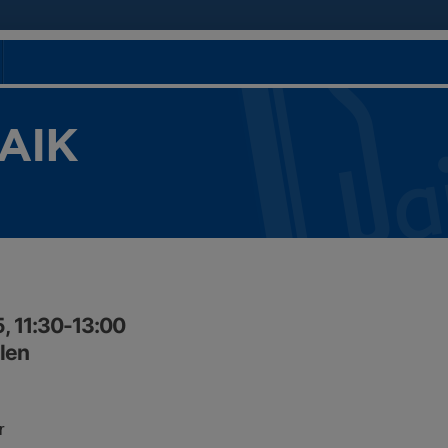
 AIK
, 11:30-13:00
llen
r