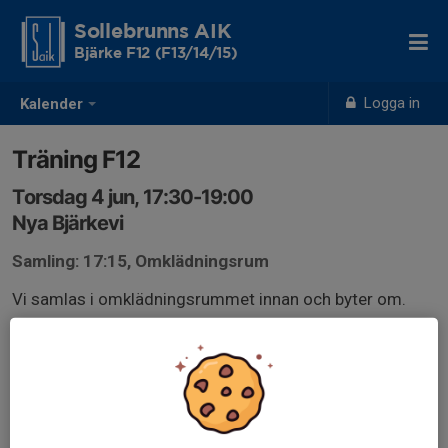
Sollebrunns AIK
Bjärke F12 (F13/14/15)
Logga in
Kalender
Träning F12
Torsdag 4 jun, 17:30-19:00
Nya Bjärkevi
Samling: 17:15, Omklädningsrum
Vi samlas i omklädningsrummet innan och byter om.