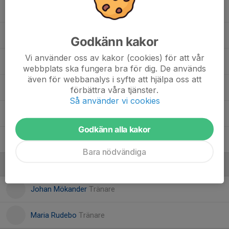
9. Julia Lennstrand
Lina Moulakhnif
Godkänn kakor
Vi använder oss av kakor (cookies) för att vår
12. Louise Karlsson
webbplats ska fungera bra för dig. De används
även för webbanalys i syfte att hjälpa oss att
Olivia Ryberg
förbättra våra tjänster.
Så använder vi cookies
Saga Smedbo
Godkänn alla kakor
14. Siri Nylén
Bara nödvändiga
Ledare
Johan Mökander
Tränare
Maria Rudebo
Tränare