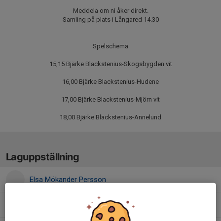
Meddela om ni åker direkt.
Samling på plats i Långared 14.30
Spelschema
15,15 Bjärke Blackstenius-Skogsbygden vit
16,00 Bjärke Blackstenius-Hudene
17,00 Bjärke Blackstenius-Mjörn vit
18,00 Bjärke Blackstenius-Annelund
Laguppställning
Elsa Mökander Persson
10. Julia Andersson