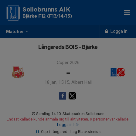
Sollebrunns AIK
Bjärke F12 (F13/14/15)
Logga in
Matcher
Långareds BOIS - Bjärke
Cuper 2026
-
18 jan, 15:15, Albert Hall
Samling 14:10, Skateparken Sollebrunn
Endast kallade kunde anmäla sig till aktiviteten. 9 personer var kallade.
Logga in här
Cup i Långared - Lag Blackstenius