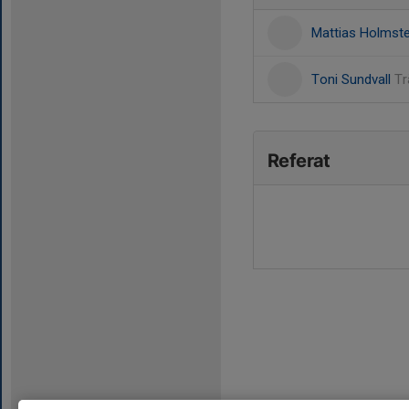
Mattias Holmst
Toni Sundvall
Tr
Referat