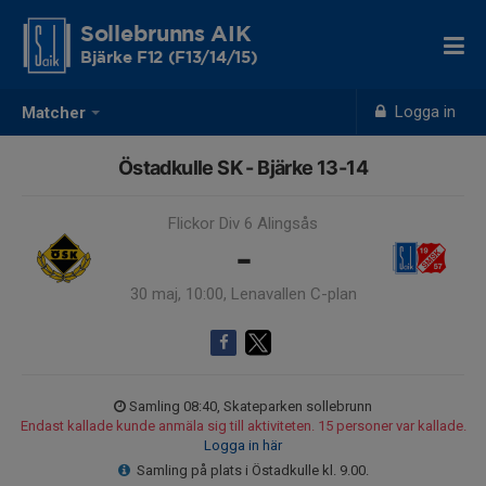
Sollebrunns AIK
Bjärke F12 (F13/14/15)
Logga in
Matcher
Östadkulle SK - Bjärke 13-14
Flickor Div 6 Alingsås
-
30 maj, 10:00, Lenavallen C-plan
Samling 08:40, Skateparken sollebrunn
Endast kallade kunde anmäla sig till aktiviteten. 15 personer var kallade.
Logga in här
Samling på plats i Östadkulle kl. 9.00.