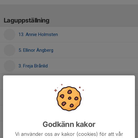
Laguppställning
13. Annie Holmsten
5. Ellinor Ängberg
3. Freja Brånlid
10. Julia Andersson
12. Louise Karlsson
17. Moa Eriksson
Godkänn kakor
11. Rita Salame
Vi använder oss av kakor (cookies) för att vår