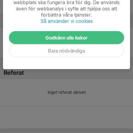
webbplats ska fungera bra för dig. De används
6. Zelda Lilja
även för webbanalys i syfte att hjälpa oss att
förbättra våra tjänster.
Så använder vi cookies
Ledare
Mattias Holmsten
Tränare
Godkänn alla kakor
Toni Sundvall
Tränare
Bara nödvändiga
Referat
Inget referat skrivet