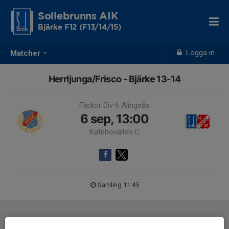
Sollebrunns AIK
Bjärke F12 (F13/14/15)
Logga in
Matcher
Herrljunga/Frisco - Bjärke 13-14
Flickor Div 6 Alingsås
6 sep, 13:00
Katebovallen C
Samling 11:45
Laguppställning