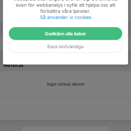
även för webbanalys i syfte att hjälpa oss att
förbättra våra tjänster.
14. Siri Nylén
Så använder vi cookies
Ledare
Godkänn alla kakor
Johan Mökander
Tränare
Bara nödvändiga
Referat
Inget referat skrivet