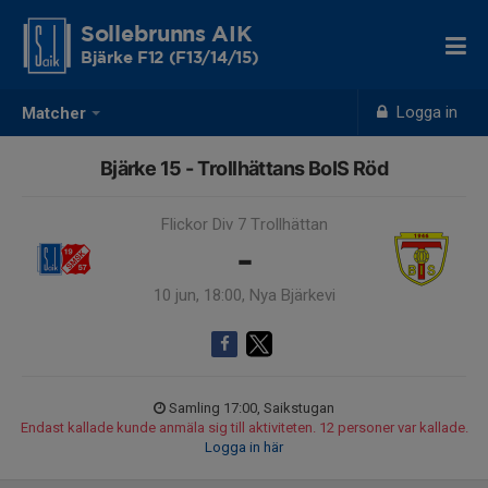
Sollebrunns AIK
Bjärke F12 (F13/14/15)
Logga in
Matcher
Bjärke 15 - Trollhättans BoIS Röd
Flickor Div 7 Trollhättan
-
10 jun, 18:00, Nya Bjärkevi
Samling 17:00, Saikstugan
Endast kallade kunde anmäla sig till aktiviteten. 12 personer var kallade.
Logga in här