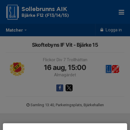
Sollebrunns AIK
Bjärke F12 (F13/14/15)
Logga in
Matcher
Skoftebyns IF Vit - Bjärke 15
Flickor Div 7 Trollhättan
16 aug, 15:00
Almagärdet
Samling 13:40, Parkeringsplats, Bjärkehallen
Laguppställning