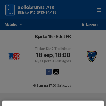
Sollebrunns AIK
Bjärke F12 (F13/14/15)
Logga in
Matcher
Bjärke 15 - Edet FK
Flickor Div 7 Trollhättan
18 sep, 18:00
Nya Bjärkevi Konstgräs
Samling 17:00, Saikstugan
Laguppställning