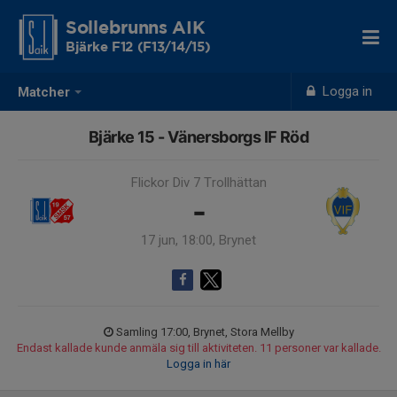
Sollebrunns AIK
Bjärke F12 (F13/14/15)
Logga in
Matcher
Bjärke 15 - Vänersborgs IF Röd
Flickor Div 7 Trollhättan
-
17 jun, 18:00, Brynet
Samling 17:00, Brynet, Stora Mellby
Endast kallade kunde anmäla sig till aktiviteten. 11 personer var kallade.
Logga in här