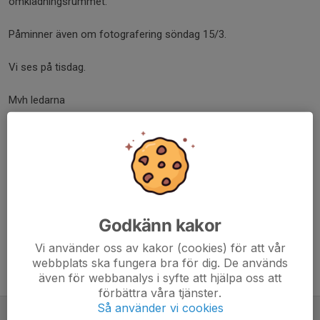
omklädningsrummet.
Påminner även om fotografering söndag 15/3.
Vi ses på tisdag.
Mvh ledarna
Dela nyhet
Kommentarer
Godkänn kakor
Vi använder oss av kakor (cookies) för att vår
webbplats ska fungera bra för dig. De används
Tidigare nyheter
även för webbanalys i syfte att hjälpa oss att
förbättra våra tjänster.
Så använder vi cookies
F12 börjar träna ute.