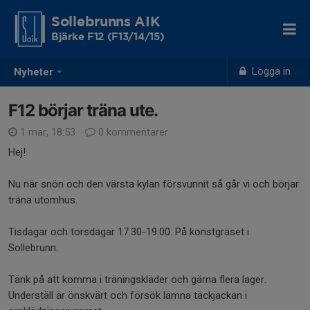
Sollebrunns AIK
Bjärke F12 (F13/14/15)
Logga in
Nyheter
F12 börjar träna ute.
1 mar, 18:53
0 kommentarer
Hej!
Nu när snön och den värsta kylan försvunnit så går vi och börjar
träna utomhus.
Tisdagar och torsdagar 17.30-19.00. På konstgräset i
Sollebrunn.
Tänk på att komma i träningskläder och gärna flera lager.
Underställ är önskvärt och försök lämna täckjackan i