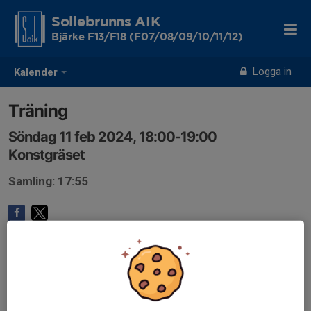
Sollebrunns AIK
Bjärke F13/F18 (F07/08/09/10/11/12)
Logga in
Kalender
Träning
Söndag 11 feb 2024, 18:00-19:00
Konstgräset
Samling: 17:55