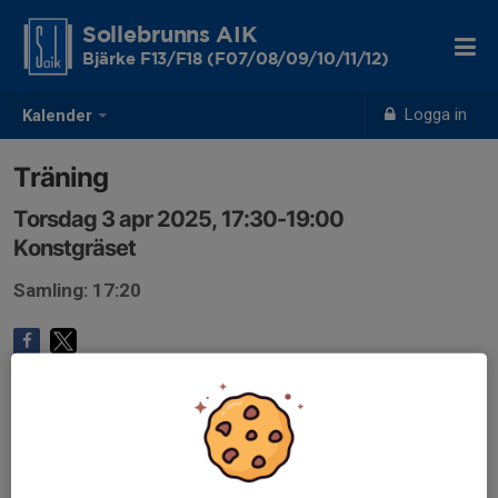
Sollebrunns AIK
Bjärke F13/F18 (F07/08/09/10/11/12)
Logga in
Kalender
Träning
Torsdag 3 apr 2025, 17:30-19:00
Konstgräset
Samling: 17:20