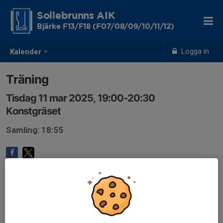
Sollebrunns AIK
Bjärke F13/F18 (F07/08/09/10/11/12)
Logga in
Kalender
Träning
Tisdag 11 mar 2025, 19:00-20:30
Konstgräset
Samling: 18:55