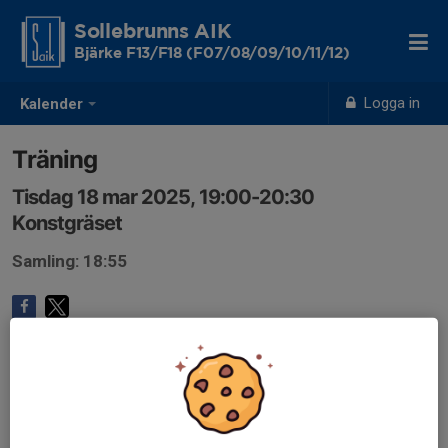
Sollebrunns AIK
Bjärke F13/F18 (F07/08/09/10/11/12)
Logga in
Kalender
Träning
Tisdag 18 mar 2025, 19:00-20:30
Konstgräset
Samling: 18:55