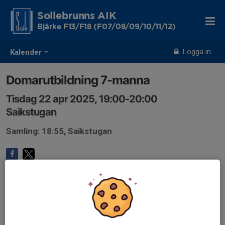
Sollebrunns AIK
Bjärke F13/F18 (F07/08/09/10/11/12)
Logga in
Kalender
Domarutbildning 7-manna
Tisdag 22 apr 2025, 19:00-20:00
Saikstugan
Samling: 18:55, Saikstugan