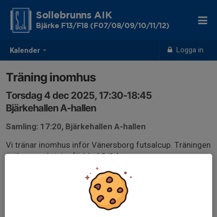
Sollebrunns AIK
Bjärke F13/F18 (F07/08/09/10/11/12)
Logga in
Kalender
Träning inomhus
Torsdag 4 dec 2025, 17:30-18:45
Bjärkehallen A-hallen
Samling: 17:20, Bjärkehallen A-hallen
Vi tränar inomhus inför Vänersborg futsalcup. Träningen
är ihop med tjejer födda 13/14.