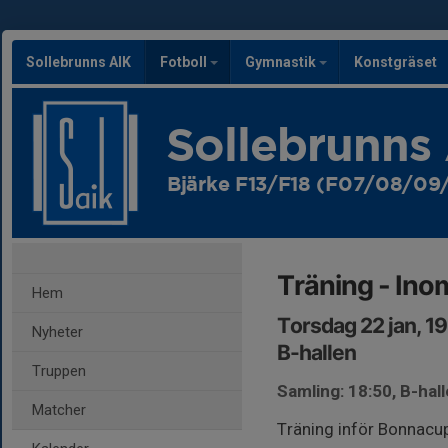
Sollebrunns AIK
Fotboll
Gymnastik
Konstgräset
Sollebrunns
Bjärke F13/F18 (F07/08/09/
Träning - In
Hem
Torsdag 22 jan, 1
Nyheter
B-hallen
Truppen
Samling: 18:50, B-hal
Matcher
Träning inför Bonnacu