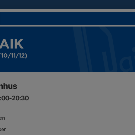
 AIK
10/11/12)
omhus
9:00-20:30
len
pen