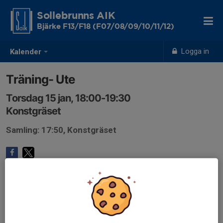
Sollebrunns AIK
Bjärke F13/F18 (F07/08/09/10/11/12)
Logga in
Kalender
Träning- Ute
Torsdag 15 jan, 18:00-19:30
Konstgräset
Samling: 17:50, Konstgräset