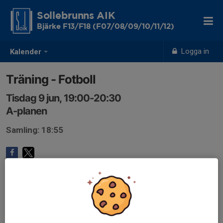
Sollebrunns AIK
Bjärke F13/F18 (F07/08/09/10/11/12)
Logga in
Kalender
Träning - Fotboll
Tisdag 9 jun, 19:00-20:30
A-planen
Samling: 18:55