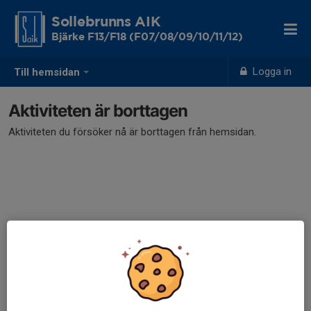
Sollebrunns AIK
Bjärke F13/F18 (F07/08/09/10/11/12)
Logga in
Till hemsidan
Aktiviteten är borttagen
Aktiviteten du försöker nå är borttagen från hemsidan.