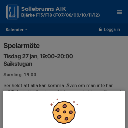
Sollebrunns AIK
Bjärke F13/F18 (F07/08/09/10/11/12)
Logga in
Kalender
Spelarmöte
Tisdag 27 jan, 19:00-20:00
Saikstugan
Samling: 19:00
Ser helst att alla kan komma. Även om man inte har
möjlighet att träna innan. Vi kommer ta lite upplägg och
tankar inför året.
Fika utlovas. 😎