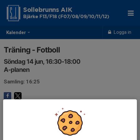
Sollebrunns AIK
Bjärke F13/F18 (F07/08/09/10/11/12)
Logga in
Kalender
Träning - Fotboll
Söndag 14 jun, 16:30-18:00
A-planen
Samling: 16:25