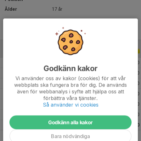
Ålder
17 år
ALLA SERIER
ALLA ÅR
2026
9
0
0
0
Godkänn kakor
2025
13
0
0
0
Vi använder oss av kakor (cookies) för att vår
2024
14
1
0
0
webbplats ska fungera bra för dig. De används
även för webbanalys i syfte att hjälpa oss att
2023
20
0
0
0
förbättra våra tjänster.
Så använder vi cookies
2022
14
0
0
0
2021
9
0
0
0
Godkänn alla kakor
Totalt
79
1
0
0
Bara nödvändiga