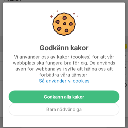
Ålder
13 år
Godkänn kakor
ALLA SERIER
ALLA ÅR
Vi använder oss av kakor (cookies) för att vår
2026
14
0
0
0
webbplats ska fungera bra för dig. De används
2025
25
0
0
0
även för webbanalys i syfte att hjälpa oss att
förbättra våra tjänster.
2023
7
0
0
0
Så använder vi cookies
Totalt
46
0
0
0
Godkänn alla kakor
Bara nödvändiga