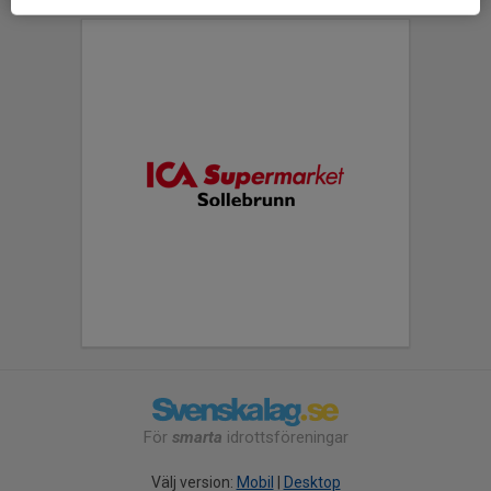
För
smarta
idrottsföreningar
Välj version:
Mobil
|
Desktop