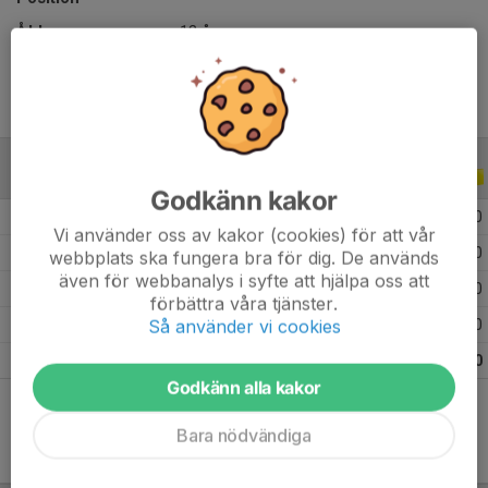
Ålder
13 år
ALLA SERIER
ALLA ÅR
Godkänn kakor
2026
14
0
0
0
Vi använder oss av kakor (cookies) för att vår
2025
21
0
0
0
webbplats ska fungera bra för dig. De används
även för webbanalys i syfte att hjälpa oss att
2024
1
0
0
0
förbättra våra tjänster.
Så använder vi cookies
2023
11
0
0
0
Totalt
47
0
0
0
Godkänn alla kakor
Bara nödvändiga