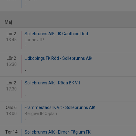
-
Maj
Lör 2
Sollebrunns AIK - IK Gauthiod Röd
13:45
Lunnevi IP
-
Lör 2
Lidköpings FK Röd - Sollebrunns AIK
16:30
-
Lör 2
Sollebrunns AIK - Råda BK Vit
17:30
-
Ons 6
Främmestads IK Vit - Sollebrunns AIK
18:00
Bergevi IP C-plan
-
Tor 14
Sollebrunns AIK - Elmer-Fåglum FK