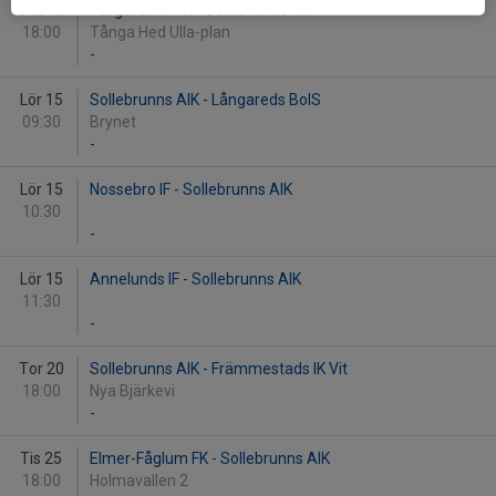
Ons 12
Vårgårda IK Vit - Sollebrunns AIK
18:00
Tånga Hed Ulla-plan
-
Lör 15
Sollebrunns AIK - Långareds BoIS
09:30
Brynet
-
Lör 15
Nossebro IF - Sollebrunns AIK
10:30
-
Lör 15
Annelunds IF - Sollebrunns AIK
11:30
-
Tor 20
Sollebrunns AIK - Främmestads IK Vit
18:00
Nya Bjärkevi
-
Tis 25
Elmer-Fåglum FK - Sollebrunns AIK
18:00
Holmavallen 2