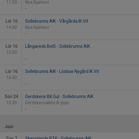
11:00
Nya Bjärkevi
-
Lör 16
Sollebrunns AIK - Vårgårda IK Vit
14:00
Nya Bjärkevi
-
Lör 16
Långareds BoIS - Sollebrunns AIK
15:00
-
Lör 16
Sollebrunns AIK - Lödöse Nygård IK Vit
16:00
-
Sön 24
Gerdskens BK Gul - Sollebrunns AIK
10:30
Gerdskenvallen A-plan
-
Juni
Sön 7
Skepplanda BTK - Sollebrunns AIK