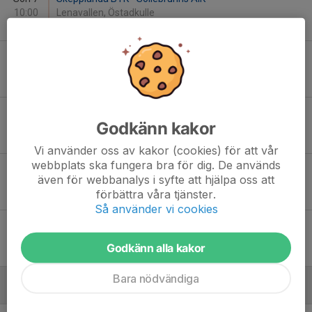
10:00
Lenavallen, Östadkulle
-
Sön 7
Sollebrunns AIK - Östadkulle SK
11:00
-
Sön 7
Sollebrunns AIK - Hols IF
Godkänn kakor
12:00
-
Vi använder oss av kakor (cookies) för att vår
webbplats ska fungera bra för dig. De används
Sön 14
Alingsås IF FF Grön - Sollebrunns AIK
även för webbanalys i syfte att hjälpa oss att
10:00
Mjörnvallen, D-plan
förbättra våra tjänster.
-
Så använder vi cookies
Tor 18
IK Gauthiod Svart - Sollebrunns AIK
18:00
Lunnevi IP 7-manna
Godkänn alla kakor
-
Bara nödvändiga
Augusti