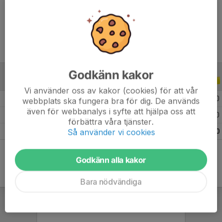
Ålder
10 år
Godkänn kakor
ALLA SERIER
ALLA ÅR
Vi använder oss av kakor (cookies) för att vår
2026
1
0
0
0
webbplats ska fungera bra för dig. De används
även för webbanalys i syfte att hjälpa oss att
2024
7
0
0
0
förbättra våra tjänster.
Så använder vi cookies
Totalt
8
0
0
0
Godkänn alla kakor
Bara nödvändiga