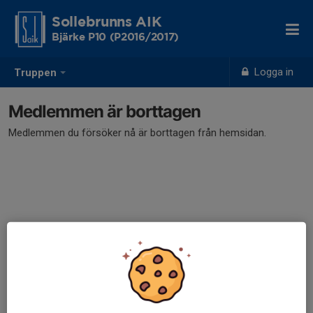
Sollebrunns AIK
Bjärke P10 (P2016/2017)
Logga in
Truppen
Medlemmen är borttagen
Medlemmen du försöker nå är borttagen från hemsidan.