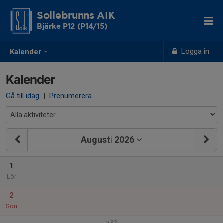
Sollebrunns AIK
Bjärke P12 (P14/15)
Logga in
Kalender
Kalender
Gå till idag
|
Prenumerera
Augusti 2026
1
Lör
2
Sön
v.32