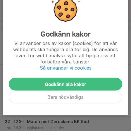
16
11:00
Match mot Göta BK
13:00
Sön
Pojkar Div 11 Lilla Edet
Brynet
v.34
Godkänn kakor
17
Mån
Vi använder oss av kakor (cookies) för att vår
webbplats ska fungera bra för dig. De används
18
18:00
Träning
även för webbanalys i syfte att hjälpa oss att
19:30
Tis
Konstgräs Sollebrunn
förbättra våra tjänster.
Så använder vi cookies
19
Ons
Godkänn alla kakor
20
18:00
Utomhusträning
19:30
Tor
Brynet 7-manna gräs
Bara nödvändiga
21
Fre
22
12:30
Match mot Gerdskens BK Röd
14:30
Lör
Pojkar Div 11 Lilla Edet