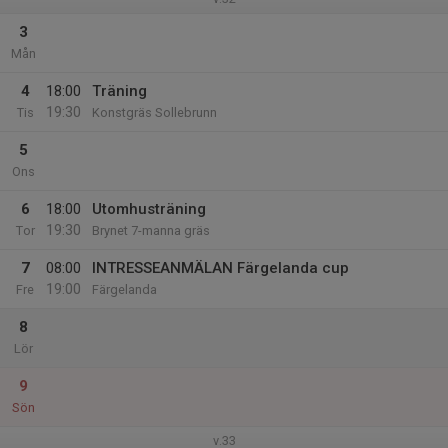
3
Mån
4
18:00
Träning
19:30
Tis
Konstgräs Sollebrunn
5
Ons
6
18:00
Utomhusträning
19:30
Tor
Brynet 7-manna gräs
7
08:00
INTRESSEANMÄLAN Färgelanda cup
19:00
Fre
Färgelanda
8
Lör
9
Sön
v.33