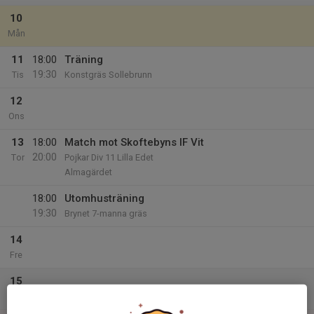
10
Mån
11
18:00
Träning
19:30
Tis
Konstgräs Sollebrunn
12
Ons
13
18:00
Match mot Skoftebyns IF Vit
20:00
Tor
Pojkar Div 11 Lilla Edet
Almagärdet
18:00
Utomhusträning
19:30
Brynet 7-manna gräs
14
Fre
15
Lör