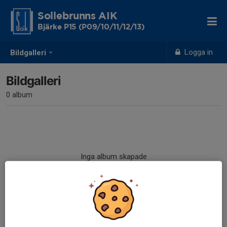
Sollebrunns AIK
Bjärke P15 (P09/10/11/12/13)
Logga in
Bildgalleri
Bildgalleri
0 album
Inga album skapade