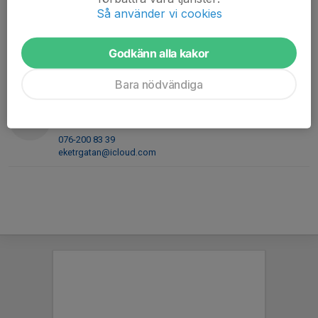
bjorn_gunnarsson@telia.com
Så använder vi cookies
Andreas Karlsson
Tränare
Godkänn alla kakor
070-277 24 78
and_reas79@hotmail.com
Bara nödvändiga
Göran Fagerberg
Assisterande tränare
076-200 83 39
eketrgatan@icloud.com