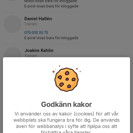
Mobil visas bara för inloggade
E-post visas bara för inloggade
Daniel Hallén
Tränare
070-353 35 73
E-post visas bara för inloggade
Joakim Kahlin
Tränare
073-616 73 82
jkahlin@hotmail.com
Mattias Holmsten
Ass Tränare
070-572 70 92
mattias.holmsten@gmail.com
Godkänn kakor
Vi använder oss av kakor (cookies) för att vår
Björn Gunnarsson
webbplats ska fungera bra för dig. De används
Tränare
även för webbanalys i syfte att hjälpa oss att
070-555 58 73
förbättra våra tjänster.