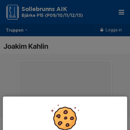
Sollebrunns AIK
Bjärke P15 (P09/10/11/12/13)
Logga in
Truppen
Joakim Kahlin
Titel
Tränare