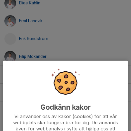
Elias Kahlin
Emil Lanevik
Erik Rundström
Filip Mökander
Joel Andreasson
Josep Covarrubias
Godkänn kakor
Kasper Hedén
Vi använder oss av kakor (cookies) för att vår
webbplats ska fungera bra för dig. De används
Leon Johnsson
även för webbanalys i syfte att hjälpa oss att