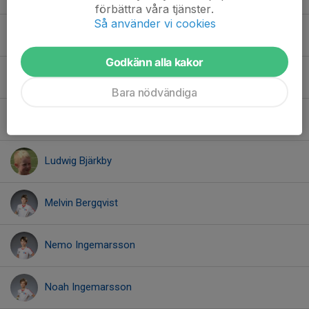
förbättra våra tjänster.
Så använder vi cookies
Levi Andersson
Godkänn alla kakor
Liam Hellström
Bara nödvändiga
Love Johansson
Ludwig Bjärkby
Melvin Bergqvist
Nemo Ingemarsson
Noah Ingemarsson