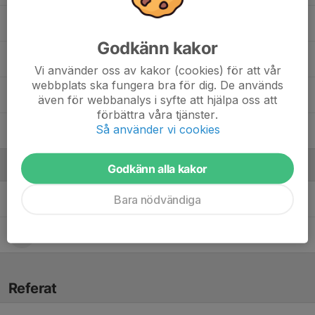
Otto Hammarström
Godkänn kakor
Valter Andersson
Vi använder oss av kakor (cookies) för att vår
webbplats ska fungera bra för dig. De används
Walter Gunnarsson
även för webbanalys i syfte att hjälpa oss att
förbättra våra tjänster.
Så använder vi cookies
Wilmer Mökander Persson
Ledare
Godkänn alla kakor
Bara nödvändiga
Johan Mökander
Tränare
Niklas Gunnarsson
Tränare
Referat