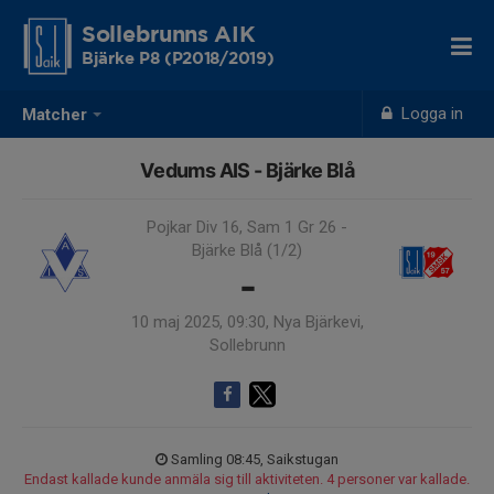
Sollebrunns AIK
Bjärke P8 (P2018/2019)
Logga in
Matcher
Vedums AIS - Bjärke Blå
Pojkar Div 16, Sam 1 Gr 26 -
Bjärke Blå (1/2)
-
10 maj 2025, 09:30, Nya Bjärkevi,
Sollebrunn
Samling 08:45, Saikstugan
Endast kallade kunde anmäla sig till aktiviteten. 4 personer var kallade.