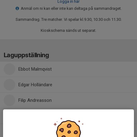
Logga in här
Anmäl om ni kan eller inte kan deltaga på sammandraget.
Sammandrag. Tre matcher. Vi spelar kl.9.30, 10.30 och 11.30.
Kioskschema sänds ut separat.
Laguppställning
Ebbot Malmqvist
Edgar Holländare
Filip Andreasson
Jacob Mökander
Jonathan Ahlgren