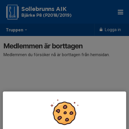
Sollebrunns AIK
Bjärke P8 (P2018/2019)
Logga in
Truppen
Medlemmen är borttagen
Medlemmen du försöker nå är borttagen från hemsidan.